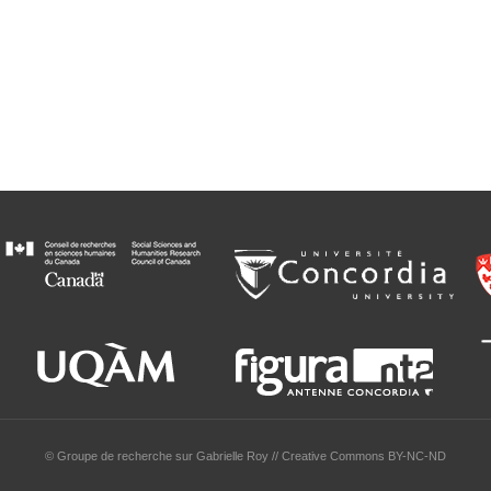
© Groupe de recherche sur Gabrielle Roy // Creative Commons BY-NC-ND