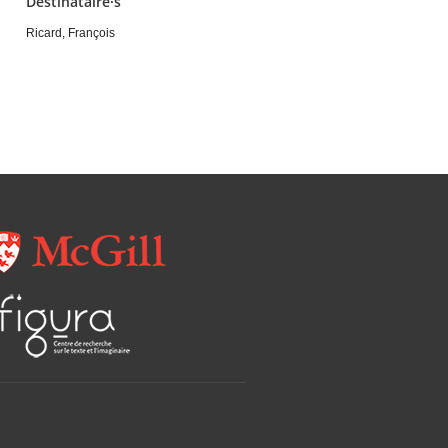
Destinataire·s
Ricard, François