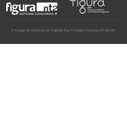
© Groupe de recherche sur Gabrielle Roy // Creative Commons BY-NC-ND