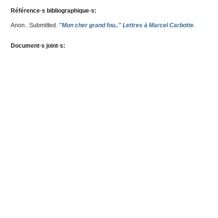
Référence·s bibliographique·s:
Anon.
. Submitted.
"Mon cher grand fou.." Lettres à Marcel Carbotte
.
Document·s joint·s: