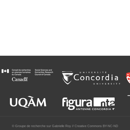
© Groupe de recherche sur Gabrielle Roy // Creative Commons BY-NC-ND