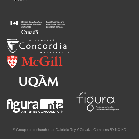
© Groupe de recherche sur Gabrielle Roy // Creative Commons BY-NC-ND