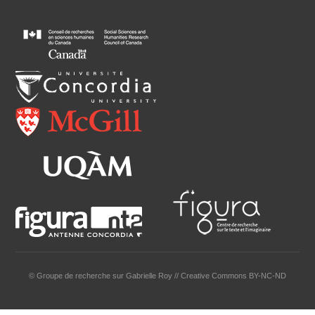
© Groupe de recherche sur Gabrielle Roy // Creative Commons BY-NC-ND