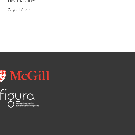
Destinataire·s
Guyot, Léonie