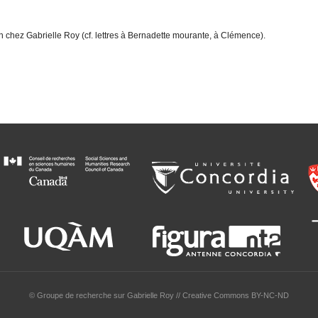
on chez Gabrielle Roy (cf. lettres à Bernadette mourante, à Clémence).
© Groupe de recherche sur Gabrielle Roy // Creative Commons BY-NC-ND