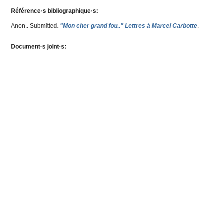
Référence·s bibliographique·s:
Anon.
. Submitted.
"Mon cher grand fou.." Lettres à Marcel Carbotte
.
Document·s joint·s: