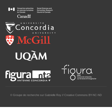
© Groupe de recherche sur Gabrielle Roy // Creative Commons BY-NC-ND