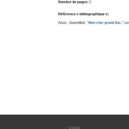
Nombre de pages:
2
Référence·s bibliographique·s:
Anon.
. Submitted.
"Mon cher grand fou.." Le
Crédits