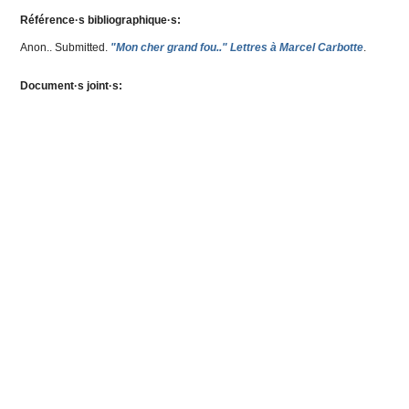
Référence·s bibliographique·s:
Anon.
. Submitted.
"Mon cher grand fou.." Lettres à Marcel Carbotte
.
Document·s joint·s: