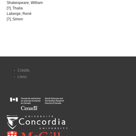
Shakespeare, William
[?], Thalia
Laberge, René
[?], Simon
Crédits
Liens