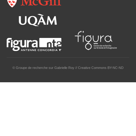
© Groupe de recherche sur Gabrielle Roy // Creative Commons BY-NC-ND