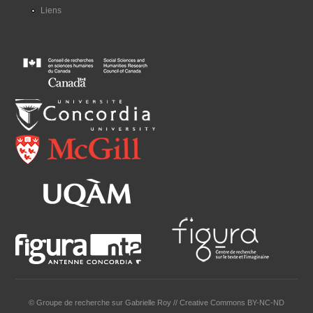
Liens
© Groupe de recherche sur Gabrielle Roy // Creative Commons BY-NC-ND