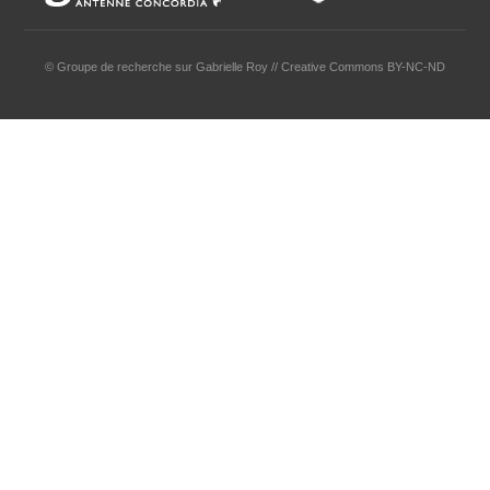
© Groupe de recherche sur Gabrielle Roy // Creative Commons BY-NC-ND