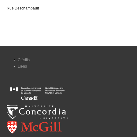
Rue Deschambault
Crédits
Liens