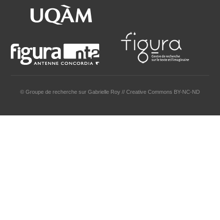
© Groupe de recherche sur Gabrielle Roy // Creative Commons BY-NC-ND