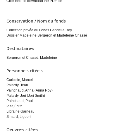
Click here to download the PDF file.
Conservation / Nom du fonds
Collection privée du Fonds Gabrielle Roy
Dossier Madeleine Bergeron et Madeleine Chassé
Destinataire·s
Bergeron et Chassé, Madeleine
Personne·s citée·s
Carbotte, Marcel
Palardy, Jean
Painchaud, Anna (Anna Roy)
Palardy, Jori (Jori Smith)
Painchaud, Paul
Piaf, Édith
Librairie Garneau
Simard, Liguori
Oeuvre·s citée·s