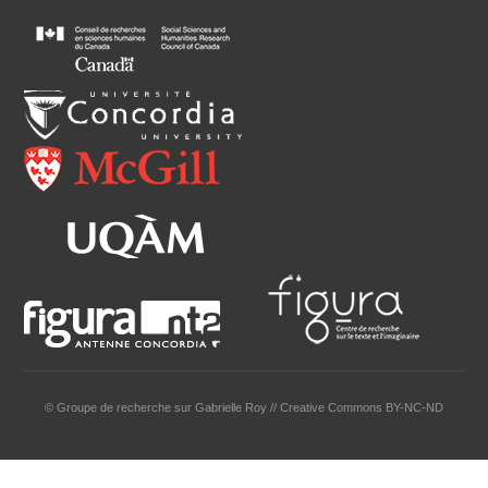
© Groupe de recherche sur Gabrielle Roy // Creative Commons BY-NC-ND