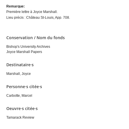
Remarque:
Première lettre à Joyce Marshall.
Lieu précis : Château St-Louis, App. 708.
Conservation / Nom du fonds
Bishop's University Archives
Joyce Marshall Papers
Destinataire·s
Marshall, Joyce
Personne·s citée·s
Carbotte, Marcel
Oeuvre·s citée·s
Tamarack Review