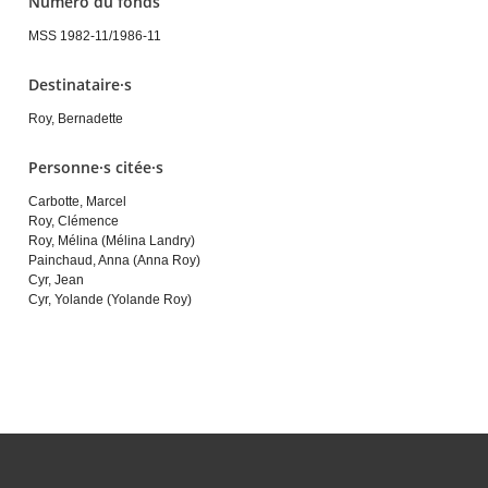
Numéro du fonds
MSS 1982-11/1986-11
Destinataire·s
Roy, Bernadette
Personne·s citée·s
Carbotte, Marcel
Roy, Clémence
Roy, Mélina (Mélina Landry)
Painchaud, Anna (Anna Roy)
Cyr, Jean
Cyr, Yolande (Yolande Roy)