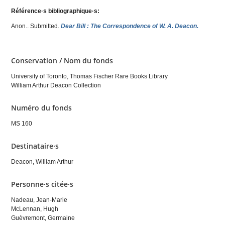
Référence·s bibliographique·s:
Anon.
. Submitted.
Dear Bill : The Correspondence of W. A. Deacon.
Conservation / Nom du fonds
University of Toronto, Thomas Fischer Rare Books Library
William Arthur Deacon Collection
Numéro du fonds
MS 160
Destinataire·s
Deacon, William Arthur
Personne·s citée·s
Nadeau, Jean-Marie
McLennan, Hugh
Guèvremont, Germaine