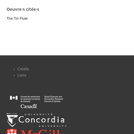
Oeuvre·s citée·s
The Tin Flute
Crédits
Liens