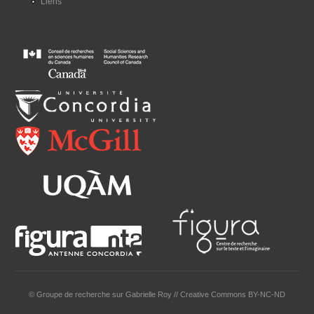
Liens
© Groupe de recherche sur Gabrielle Roy // Creative Commons BY-NC-ND