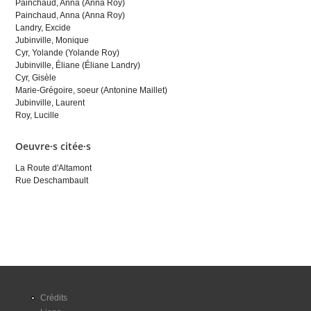
Painchaud, Anna (Anna Roy)
Painchaud, Anna (Anna Roy)
Landry, Excide
Jubinville, Monique
Cyr, Yolande (Yolande Roy)
Jubinville, Éliane (Éliane Landry)
Cyr, Gisèle
Marie-Grégoire, soeur (Antonine Maillet)
Jubinville, Laurent
Roy, Lucille
Oeuvre·s citée·s
La Route d'Altamont
Rue Deschambault
Crédits