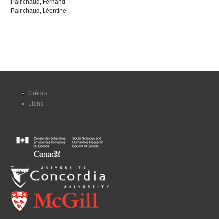
Painchaud, Fernand
Painchaud, Léontine
Crédits
Liens