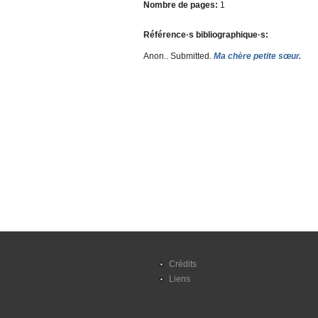
Nombre de pages:
1
Référence·s bibliographique·s:
Anon.
. Submitted.
Ma chère petite sœur.
Crédits
Liens