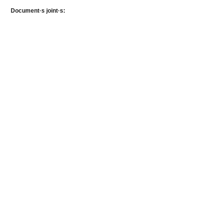
Document·s joint·s: