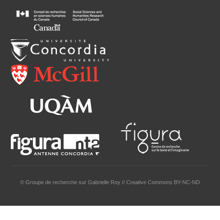
© Groupe de recherche sur Gabrielle Roy // Creative Commons BY-NC-ND