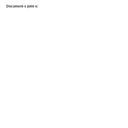
Document·s joint·s: