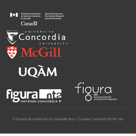
© Groupe de recherche sur Gabrielle Roy // Creative Commons BY-NC-ND