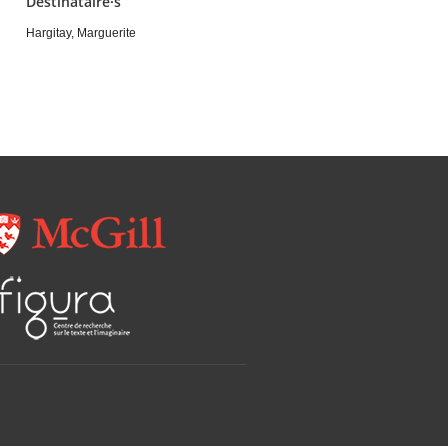
Destinataire·s
Hargitay, Marguerite