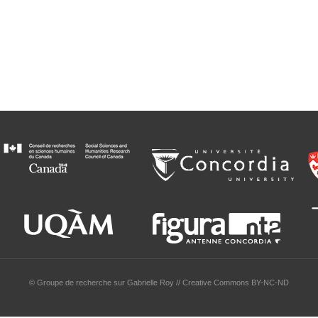
© Groupe de recherche sur Gabrielle Roy // Creative Commons BY-NC-ND