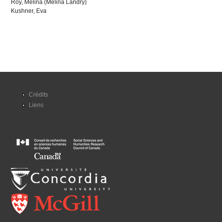
Roy, Mélina (Mélina Landry)
Kushner, Eva
Crédits
Liens