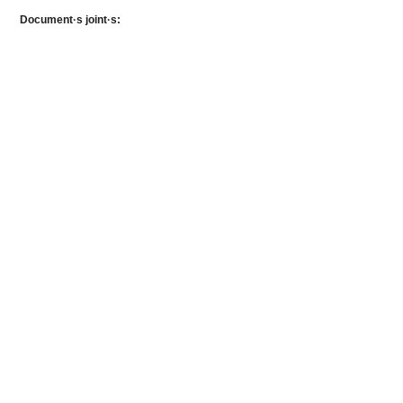
Document·s joint·s: