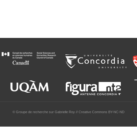
© Groupe de recherche sur Gabrielle Roy // Creative Commons BY-NC-ND