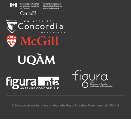
© Groupe de recherche sur Gabrielle Roy // Creative Commons BY-NC-ND