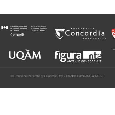
© Groupe de recherche sur Gabrielle Roy // Creative Commons BY-NC-ND