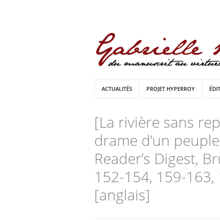
ACTUALITÉS
PROJET HYPERROY
ÉDI
[La rivière sans re
drame d’un peuple d
Reader’s Digest, Br
152-154, 159-163, 
[anglais]