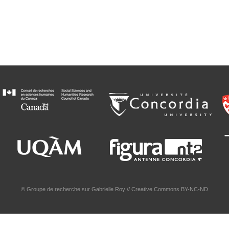
© Groupe de recherche sur Gabrielle Roy // Creative Commons BY-NC-ND