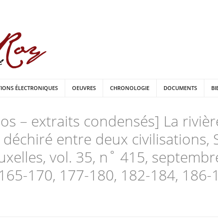
TIONS ÉLECTRONIQUES
OEUVRES
CHRONOLOGIE
DOCUMENTS
BI
pos – extraits condensés] La riviè
échiré entre deux civilisations, 
uxelles, vol. 35, n˚ 415, septembr
165-170, 177-180, 182-184, 186-