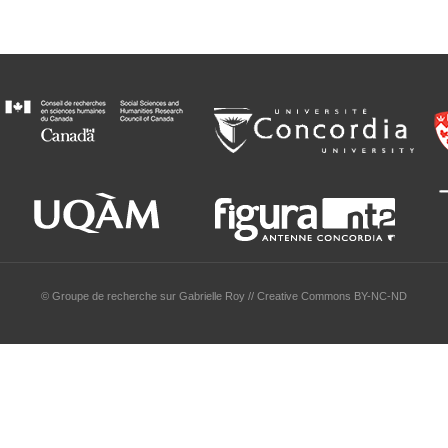
© Groupe de recherche sur Gabrielle Roy // Creative Commons BY-NC-ND