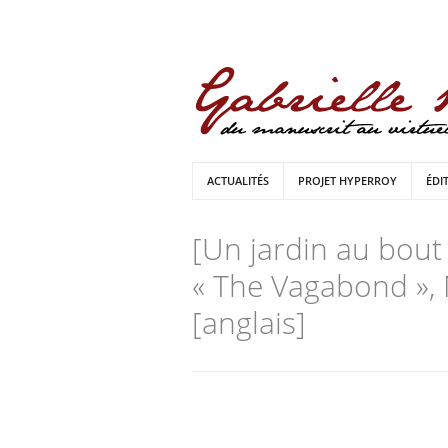
ACTUALITÉS
PROJET HYPERROY
ÉDI
[Un jardin au bout
« The Vagabond », 
[anglais]