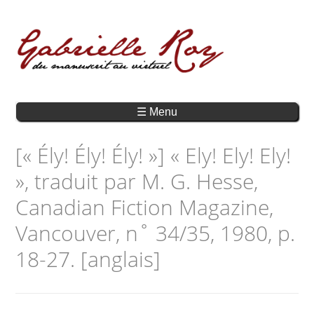
☰ Menu
[« Ély! Ély! Ély! »] « Ely! Ely! Ely!
», traduit par M. G. Hesse,
Canadian Fiction Magazine,
Vancouver, n˚ 34/35, 1980, p.
18-27. [anglais]