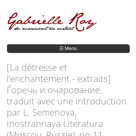
☰ Menu
[La détresse et
l’enchantement - extraits]
Ѓоречь и очарование,
traduit avec une introduction
par L. Semenova,
Inostrannaya Literatura
(Moscou, Russie), no 11