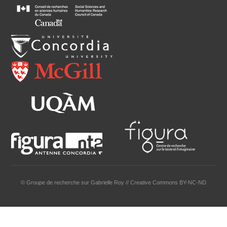
© Groupe de recherche sur Gabrielle Roy // Creative Commons BY-NC-ND