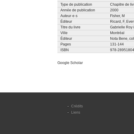
Type de publication
Chapitre de liv
Année de publication
2000
Auteur·e·s
Fisher, M
Éditeur
Ricard, F
,
Evere
Titre du livre
Gabrielle Roy 
Ville
Montréal
Éditeur
Nota Bene, col
Pages
131-144
ISBN
978-2895180
Google Scholar
Crédits
Liens