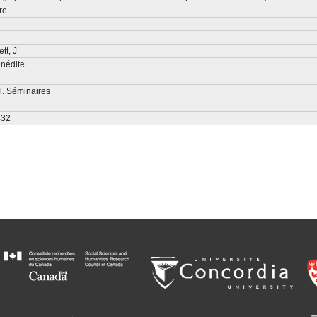
re
tt, J
inédite
l. Séminaires
432