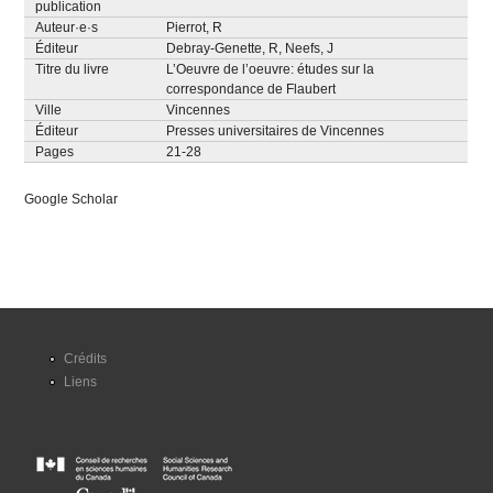
publication
Auteur·e·s
Pierrot, R
Éditeur
Debray-Genette, R
,
Neefs, J
Titre du livre
L’Oeuvre de l’oeuvre: études sur la
correspondance de Flaubert
Ville
Vincennes
Éditeur
Presses universitaires de Vincennes
Pages
21-28
Google Scholar
Crédits
Liens