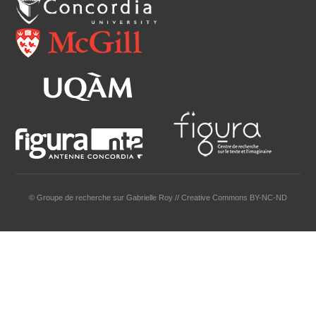
© Groupe de recherche sur Gabrielle Roy // Creative Commons BY-NC-ND