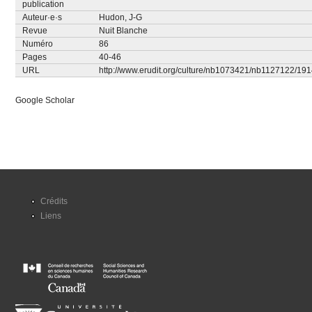
publication
Auteur·e·s
Hudon, J-G
Revue
Nuit Blanche
Numéro
86
Pages
40-46
URL
http://www.erudit.org/culture/nb1073421/nb1127122/19
Google Scholar
Crédits
Liens