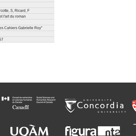
cotte, S
,
Ricard, F
t l'art du roman
"Les Cahiers Gabrielle Roy"
57