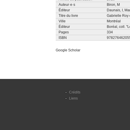
Auteur·e·s
Biron, M
Éditeur
Daunais, I
,
Mar
Titre du livre
Gabrielle Roy e
Ville
Montréal
Éditeur
Boréal, coll. 
Pages
334
ISBN
97827646205
Google Scholar
Crédits
Liens