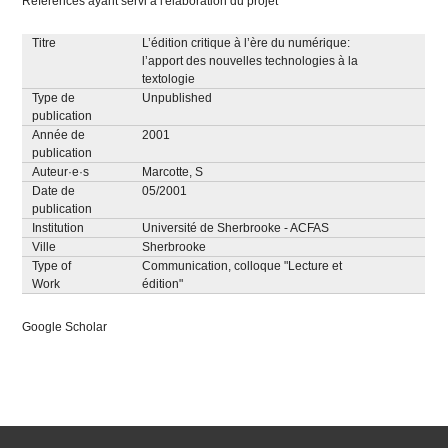
Références ayant servi à l'élaboration du projet
Titre
L’édition critique à l’ère du numérique:
l’apport des nouvelles technologies à la
textologie
Type de
Unpublished
publication
Année de
2001
publication
Auteur·e·s
Marcotte, S
Date de
05/2001
publication
Institution
Université de Sherbrooke - ACFAS
Ville
Sherbrooke
Type of
Communication, colloque "Lecture et
Work
édition"
Google Scholar