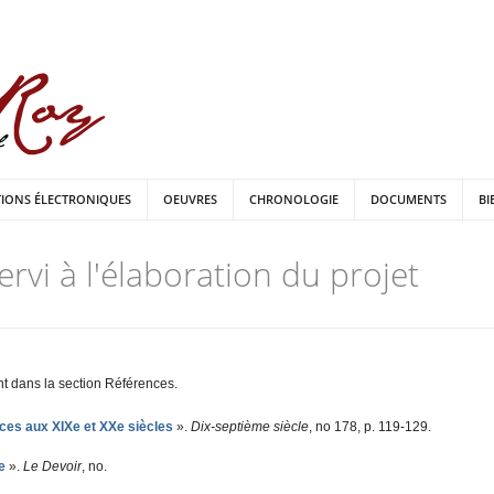
TIONS ÉLECTRONIQUES
OEUVRES
CHRONOLOGIE
DOCUMENTS
BI
rvi à l'élaboration du projet
t dans la section Références.
ces aux XIXe et XXe siècles
»
.
Dix-septième siècle
, n
o
178, p. 119-129.
x XIXe et XXe siècles
e
»
.
Le Devoir
, n
o
.