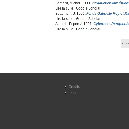
Bernard, Michel
. 1999.
Introduction aux études
Lire la suite
de Introduction aux études littérair
Google Scholar
Beaumont, J
. 1991.
Fonds Gabrielle Roy et Ma
Lire la suite
de Fonds Gabrielle Roy et Marcel C
Google Scholar
Aarseth, Espen J
. 1997.
Cybertext. Perspectiv
Lire la suite
de Cybertext. Perspectives on Ergod
Google Scholar
Pages
« pre
Crédits
Liens