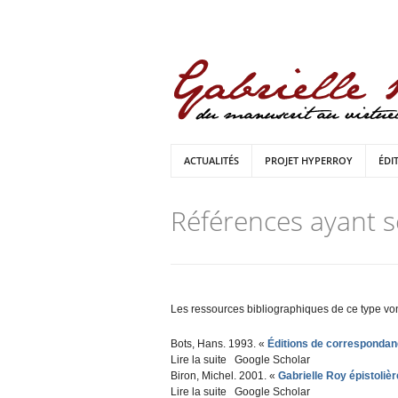
ACTUALITÉS
PROJET HYPERROY
ÉDI
Références ayant se
Les ressources bibliographiques de ce type von
Bots, Hans
. 1993.
«
Éditions de correspondan
Lire la suite
de Éditions de correspondances au
Google Scholar
Biron, Michel
. 2001.
«
Gabrielle Roy épistolièr
Lire la suite
de Gabrielle Roy épistolière
Google Scholar