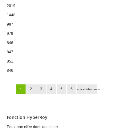
2019
1448
987
979
846
847
851
846
Pages
2
3
4
5
6
1
suivant ›
dernier »
Fonction HyperRoy
Personne citée dans une lettre