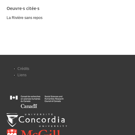
Oeuvre·s citée·s
La Rivière sans repos
Crédits
Liens