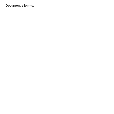
Document·s joint·s: