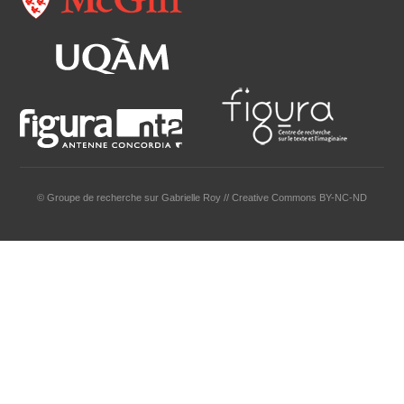
© Groupe de recherche sur Gabrielle Roy // Creative Commons BY-NC-ND