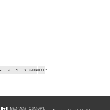
2
3
4
5
suivant ›
dernier »