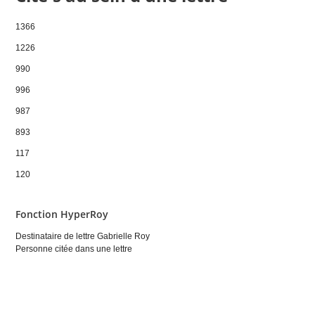
1366
1226
990
996
987
893
117
120
Fonction HyperRoy
Destinataire de lettre Gabrielle Roy
Personne citée dans une lettre