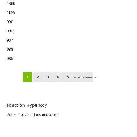
1366
1128
990
993
987
988
985
Pages
2
3
4
5
1
suivant ›
dernier »
Fonction HyperRoy
Personne citée dans une lettre