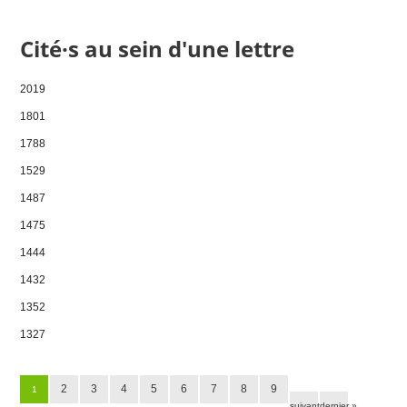
Cité·s au sein d'une lettre
2019
1801
1788
1529
1487
1475
1444
1432
1352
1327
Pages
2
3
4
5
6
7
8
9
1
suivant ›
dernier »