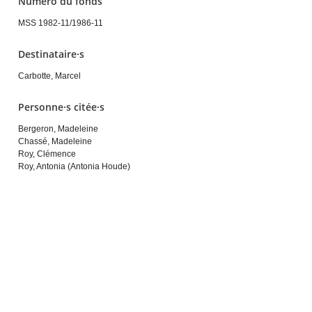
Numéro du fonds
MSS 1982-11/1986-11
Destinataire·s
Carbotte, Marcel
Personne·s citée·s
Bergeron, Madeleine
Chassé, Madeleine
Roy, Clémence
Roy, Antonia (Antonia Houde)