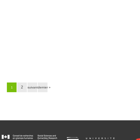
2
1
suivant ›
dernier »