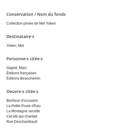
Conservation / Nom du fonds
Collection privée de Mel Yoken
Destinataire·s
Yoken, Mel
Personne·s citée·s
Gagné, Marc
Éditions françaises
Éditions Beauchemin
Oeuvre·s citée·s
Bonheur d'occasion
La Petite Poule d'Eau
La Montagne secrète
Cet été qui chantait
Rue Deschambault