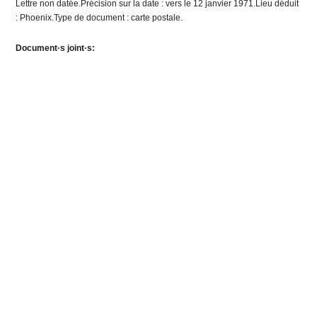
Lettre non datée.Précision sur la date : vers le 12 janvier 1971.Lieu déduit
: Phoenix.Type de document : carte postale.
Document·s joint·s: